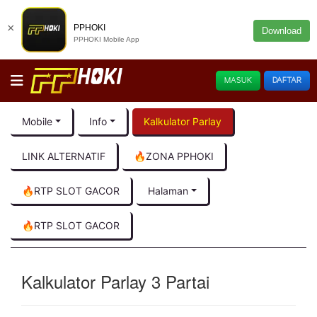
×
PPHOKI
Download
PPHOKI Mobile App
MASUK
DAFTAR
Mobile
Info
Kalkulator Parlay
LINK ALTERNATIF
🔥ZONA PPHOKI
🔥RTP SLOT GACOR
Halaman
🔥RTP SLOT GACOR