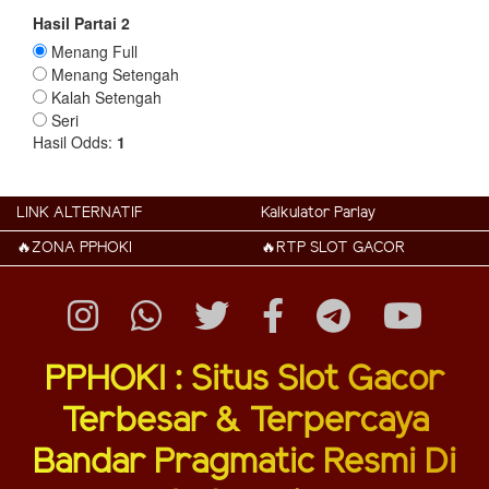
LINK ALTERNATIF
Kalkulator Parlay
🔥ZONA PPHOKI
🔥RTP SLOT GACOR
PPHOKI : Situs Slot Gacor
Terbesar & Terpercaya
Bandar Pragmatic Resmi Di