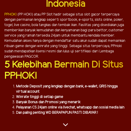
Indonesia
PPHOKI
(PP HOKI) atau PP Slot hadir sebagai situs slot gacor terpercaya
dengan permainan lengkap seperti sportbook, e-sports, slots online, poker,
togel, live casino, bola tangkas dan tembak ikan. Fasilitas yang disediakan juga
memberikan banyak kemudahan dan kenyamanan bagi para bettor, customer
service yang ramah tersedia 24jam untuk membantu kendala member.
Kemudahan akses hanya dengan mendaftar satu akun sudah dapat memainkan
ribuan game dengan winrate yang tinggi. Sebagai situs terpercaya, PPHoki
sudah mendapatkan lisensi resmi dan lulus uji sertifikasi dari Lembaga
pengawasan PAGCOR.
5 Kelebihan Bermain Di Situs
PPHOKI
Metode Deposit yang lengkap dengan bank, e-wallet, QRIS hingga
virtual account
Winrate tinggi di setiap game
Banyak Bonus dan Promosi yang menarik
Pelayanan CS 24jam online via livechat, whatsapp dan sosial media lain
Dan paling penting WD BERAPAPUN PASTI DIBAYAR !